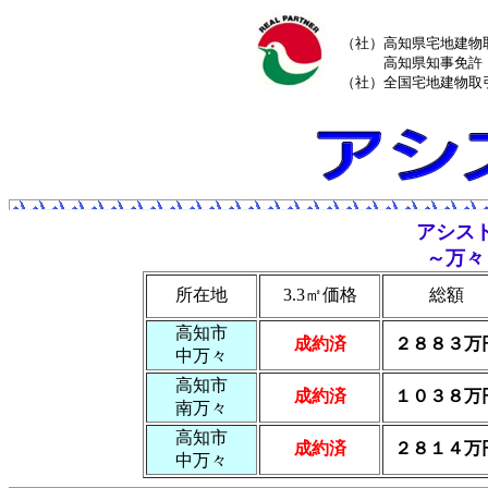
（社）高知県宅地建物
高知県知事免許（
（社）全国宅地建物取
アシス
～万々
所在地
3.3㎡価格
総額
高知市
成約済
２８８３万
中万々
高知市
成約済
１０３８万
南万々
高知市
成約済
２８１４万
中万々